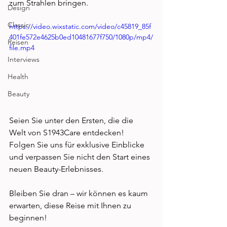
zum Strahlen bringen. 
Design
Classic
https://video.wixstatic.com/video/c45819_85f
401fe572e4625b0ed10481677f750/1080p/mp4/
Reisen
file.mp4
Interviews
Health
Beauty
Seien Sie unter den Ersten, die die 
Welt von S1943Care entdecken! 
Folgen Sie uns für exklusive Einblicke 
und verpassen Sie nicht den Start eines 
neuen Beauty-Erlebnisses.  
Bleiben Sie dran – wir können es kaum 
erwarten, diese Reise mit Ihnen zu 
beginnen!  