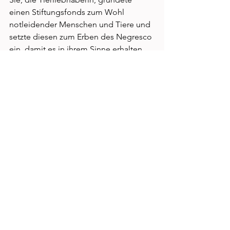
einen Stiftungsfonds zum Wohl 
notleidender Menschen und Tiere und 
setzte diesen zum Erben des Negresco 
ein, damit es in ihrem Sinne erhalten 
bliebe. 
SIGNATURE
 by Dianium Residence!
www.dianium-signature.com
Kultur
Kommentare
Kommentar verfassen...