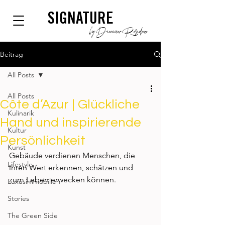
SIGNATURE
by Dianium Residence
Beitrag
All Posts
All Posts
Côte d’Azur | Glückliche
Kulinarik
Hand und inspirierende
Kultur
Persönlichkeit
Kunst
Gebäude verdienen Menschen, die 
Lifestyle
ihren Wert erkennen, schätzen und 
zum Leben erwecken können. 
Luxusimmobilien
Stories
The Green Side