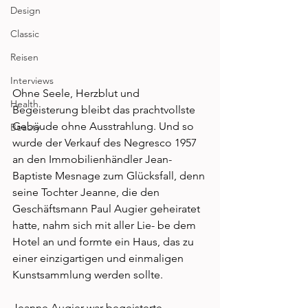
Design
Classic
Reisen
Interviews
Ohne Seele, Herzblut und 
Health
Begeisterung bleibt das prachtvollste 
Gebäude ohne Ausstrahlung. Und so 
Beauty
wurde der Verkauf des Negresco 1957 
an den Immobilienhändler Jean-
Baptiste Mesnage zum Glücksfall, denn 
seine Tochter Jeanne, die den 
Geschäftsmann Paul Augier geheiratet 
hatte, nahm sich mit aller Lie- be dem 
Hotel an und formte ein Haus, das zu 
einer einzigartigen und einmaligen 
Kunstsammlung werden sollte. 
Jeanne Augier war begeisterte 