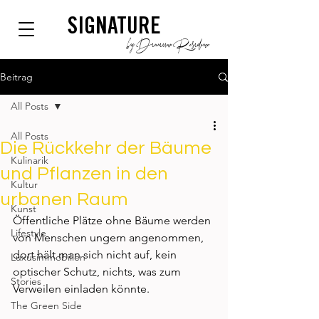
SIGNATURE
by Dianium Residence
Beitrag
All Posts
All Posts
Die Rückkehr der Bäume
Kulinarik
und Pflanzen in den
Kultur
urbanen Raum
Kunst
Öffentliche Plätze ohne Bäume werden 
Lifestyle
von Menschen ungern angenommen, 
dort hält man sich nicht auf, kein 
Luxusimmobilien
optischer Schutz, nichts, was zum 
Stories
Verweilen einladen könnte.  
The Green Side