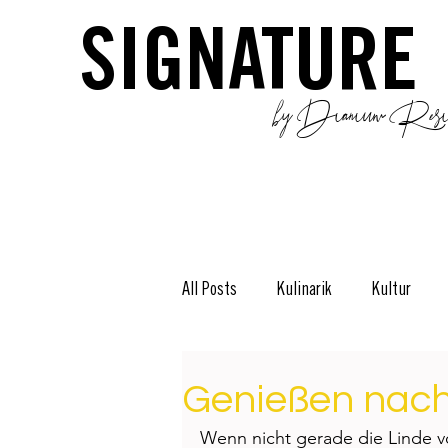
SIGNATURE
by Dianium Resid
All Posts
Kulinarik
Kultur
Stories
The Green Side
D
Genießen nach
Wenn nicht gerade die Linde vo