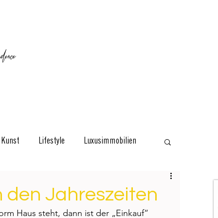
ence
Kunst
Lifestyle
Luxusimmobilien
esign
Classic
Reisen
Interviews
 den Jahreszeiten
rm Haus steht, dann ist der „Einkauf“ 