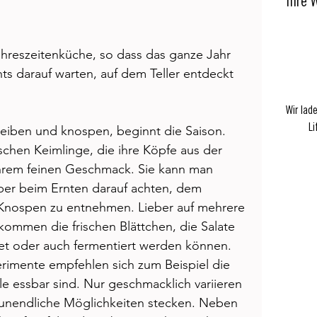
Ihre 
hreszeitenküche, so dass das ganze Jahr 
hts darauf warten, auf dem Teller entdeckt 
Wir lad
Li
treiben und knospen, beginnt die Saison. 
­schen Keimlinge, die ihre Köpfe aus der 
ihrem feinen Geschmack. Sie kann man 
 aber beim Ernten darauf achten, dem 
e Knospen zu entnehmen. Lieber auf mehrere 
kommen die frischen Blätt­chen, die Salate 
et oder auch fermentiert werden können. 
xperimente empfehlen sich zum Beispiel die 
le essbar sind. Nur geschmacklich variieren 
n unendliche Möglichkeiten stecken. Neben 