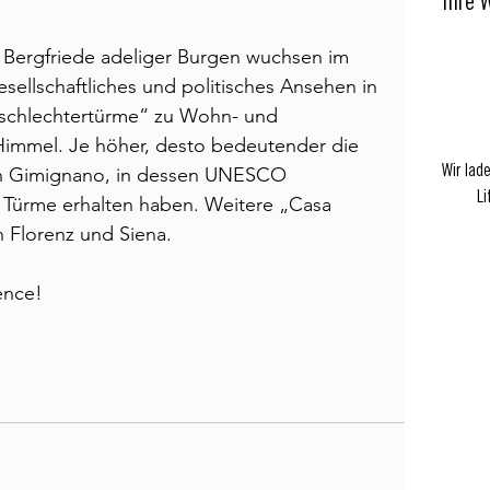
Ihre 
r Bergfriede adeliger Burgen wuchsen im 
sellschaftliches und politisches Ansehen in 
schlechtertürme“ zu Wohn- und 
immel. Je höher, desto bedeutender die 
Wir lad
San Gimignano, in dessen UNESCO 
Li
3 Türme erhalten haben. Weitere „Casa 
n Florenz und Siena. 
ence!