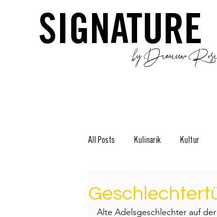
SIGNATURE
by Dianium Resid
All Posts
Kulinarik
Kultur
Stories
The Green Side
D
Geschlechtert
Alte Adelsgeschlechter auf der 