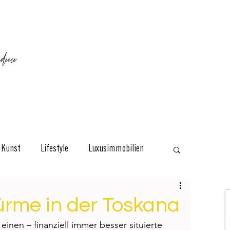
ence
Kunst
Lifestyle
Luxusimmobilien
esign
Classic
Reisen
Interviews
ürme in der Toskana
einen – finanziell immer besser situierte 