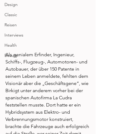
Design
Classic
Reisen
Interviews
Health
Als genialem Erfinder, Ingenieur, 
Beauty
Schiffs-, Flugzeug-, Automotoren- und 
Autobauer, der über 150 Patente in 
seinem Leben anmeldete, fehlten dem 
Visionär aber die „Geschäftsgene“, wie 
Birkigt unter anderem vorher bei der 
spanischen Autofirma La Cudra 
feststellen musste. Dort hatte er ein 
Hybridsystem aus Elektro- und 
Verbrennungsmotor konstruiert, 
brachte die Fahrzeuge auch erfolgreich 
auf die Straße, war seiner Zeit damit 