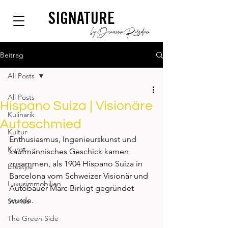
SIGNATURE
by Dianium Residence
Beitrag
All Posts
All Posts
Hispano Suiza | Visionäre
Kulinarik
Autoschmied
Kultur
Enthusiasmus, Ingenieurskunst und 
Kunst
kaufmännisches Geschick kamen 
zusammen, als 1904 Hispano Suiza in 
Lifestyle
Barcelona vom Schweizer Visionär und 
Luxusimmobilien
Autobauer Marc Birkigt gegründet 
wurde. 
Stories
The Green Side