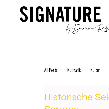
SIGNATURE
by Dianium Resid
All Posts
Kulinarik
Kultur
Stories
The Green Side
D
Historische Se