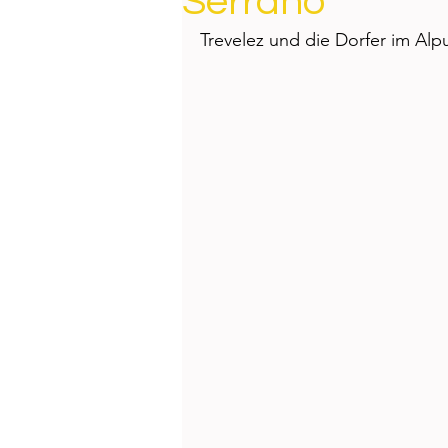
Serrano
Health
Beauty
Trevelez und die Dorfer im Alpu