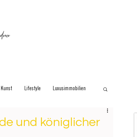
ence
Kunst
Lifestyle
Luxusimmobilien
esign
Classic
Reisen
Interviews
ide und königlicher