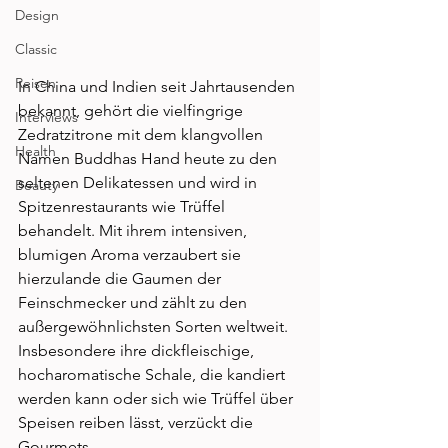
Design
Classic
Reisen
In China und Indien seit Jahrtausenden 
bekannt, gehört die vielfingrige 
Interviews
Zedratzitrone mit dem klangvollen 
Health
Namen Buddhas Hand heute zu den 
seltenen Delikatessen und wird in 
Beauty
Spitzenrestaurants wie Trüffel 
behandelt. Mit ihrem intensiven, 
blumigen Aroma verzaubert sie 
hierzulande die Gaumen der 
Feinschmecker und zählt zu den 
außergewöhnlichsten Sorten weltweit. 
Insbesondere ihre dickfleischige, 
hocharomatische Schale, die kandiert 
werden kann oder sich wie Trüffel über 
Speisen reiben lässt, verzückt die 
Gourmets. 