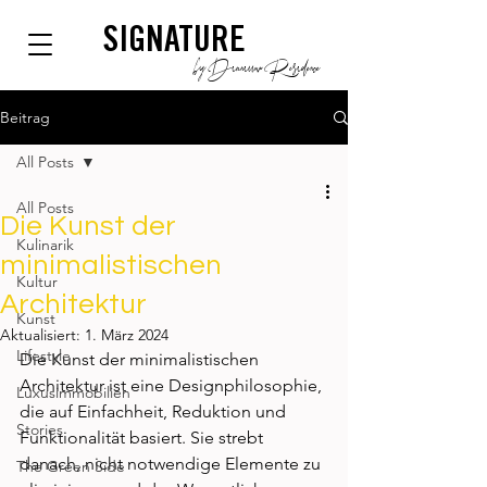
SIGNATURE
by Dianium Residence
Beitrag
All Posts
All Posts
Die Kunst der
Kulinarik
minimalistischen
Kultur
Architektur
Kunst
Aktualisiert:
1. März 2024
Lifestyle
Die Kunst der minimalistischen 
Architektur ist eine Designphilosophie, 
Luxusimmobilien
die auf Einfachheit, Reduktion und 
Stories
Funktionalität basiert. Sie strebt 
danach, nicht notwendige Elemente zu 
The Green Side