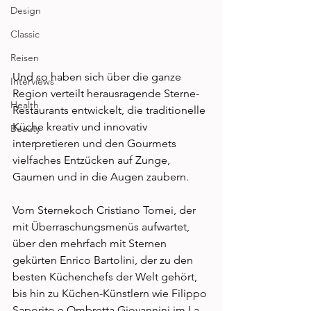
Design
Classic
Reisen
Und so haben sich über die ganze 
Interviews
Region verteilt herausragende Sterne-
Health
Restaurants entwickelt, die traditionelle 
Küche kreativ und innovativ 
Beauty
interpretieren und den Gourmets 
vielfaches Entzücken auf Zunge, 
Gaumen und in die Augen zaubern. 
Vom Sternekoch Cristiano Tomei, der 
mit Überraschungsmenüs aufwartet, 
über den mehrfach mit Sternen 
gekürten Enrico Bartolini, der zu den 
besten Küchenchefs der Welt gehört, 
bis hin zu Küchen-Künstlern wie Filippo 
Saporito e Ombretta Giovannini im La 