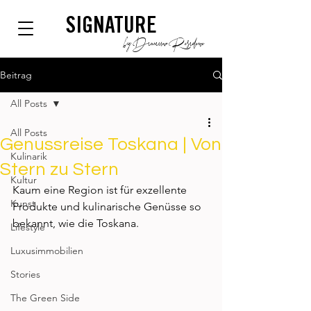
SIGNATURE
by Dianium Residence
Beitrag
All Posts
All Posts
Genussreise Toskana | Von
Kulinarik
Stern zu Stern
Kultur
Kaum eine Region ist für exzellente 
Kunst
Produkte und kulinarische Genüsse so 
bekannt, wie die Toskana.  
Lifestyle
Luxusimmobilien
Stories
The Green Side