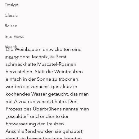
Design
Classic
Reisen
Interviews
Health
Die Weinbauern entwickelten eine 
besondere Technik, äußerst 
Beauty
schmackhafte Muscatel-Rosinen 
herzustellen. Statt die Weintrauben 
einfach in der Sonne zu trocknen, 
wurden sie zunächst ganz kurz in 
kochendes Wasser getaucht, das man 
mit Ätznatron versetzt hatte. Den 
Prozess des Überbrühens nannte man 
„escaldar“ und er diente der 
Entwässerung der Trauben. 
Anschließend wurden sie gehäutet, 
damit sie besser trocknen konnten. 