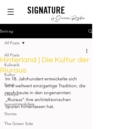
SIGNATURE
by Dianium Residence
Beitrag
All Posts
All Posts
Hinterland | Die Kultur der
Kulinarik
Riuraus
Kultur
Im 18. Jahrhundert entwickelte sich 
Kunst
eine weltweit einzigartige Tradition, die 
noch heute in den sogenannten 
Lifestyle
„Riuraus“ ihre architektonischen 
Luxusimmobilien
Spuren hinterlassen hat.  
Stories
The Green Side