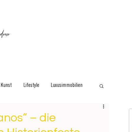
ence
Kunst
Lifestyle
Luxusimmobilien
esign
Classic
Reisen
Interviews
anos“ – die