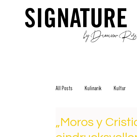
SIGNATURE
by Dianium Resid
All Posts
Kulinarik
Kultur
Stories
The Green Side
D
„Moros y Cristi