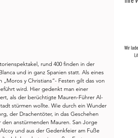
Ihre 
Wir lad
Li
orienspektakel, rund 400 finden in der 
lanca und in ganz Spanien statt. Als eines 
n „Moros y Christians“- Festen gilt das von 
fgeführt wird. Hier gedenkt man einer 
t, als der berüchtigte Mauren-Führer Al-
tadt stürmen wollte. Wie durch ein Wunder 
org, der Drachentöter, in das Geschehen 
or den anstürmenden Mauren. San Jorge 
 Alcoy und aus der Gedenkfeier am Fuße 