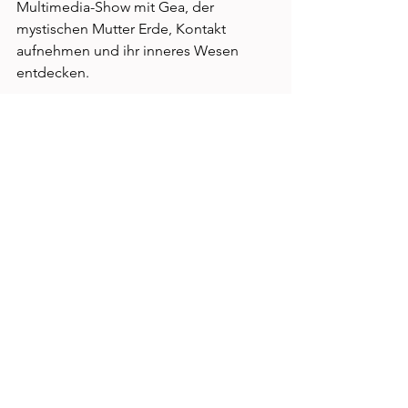
Multimedia-Show mit Gea, der 
mystischen Mutter Erde, Kontakt 
aufnehmen und ihr inneres Wesen 
entdecken. 
SIGNATURE
 by Dianium Residence!
www.dianium-signature.com
Lifestyle
Kommentare
Kommentar verfassen...