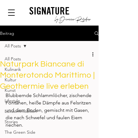
SIGNATURE
by Dianium Residence
Beitrag
All Posts
All Posts
Naturpark Biancane di
Kulinarik
Monterotondo Marittimo |
Kultur
Geothermie live erleben
Kunst
Blubbernde Schlammlöcher, zischende 
Lifestyle
Fontänen, heiße Dämpfe aus Felsritzen 
und dem Boden, gemischt mit Gasen, 
Luxusimmobilien
die nach Schwefel und faulen Eiern 
Stories
riechen. 
The Green Side