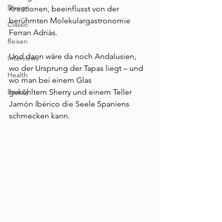
Design
Kreationen, beeinflusst von der 
berühmten Molekulargastronomie 
Classic
Ferran Adriàs. 
Reisen
Und dann wäre da noch Andalusien, 
Interviews
wo der Ursprung der Tapas liegt – und 
Health
wo man bei einem Glas 
Beauty
gekühltem Sherry und einem Teller 
Jamón Ibérico die Seele Spaniens 
schmecken kann. 