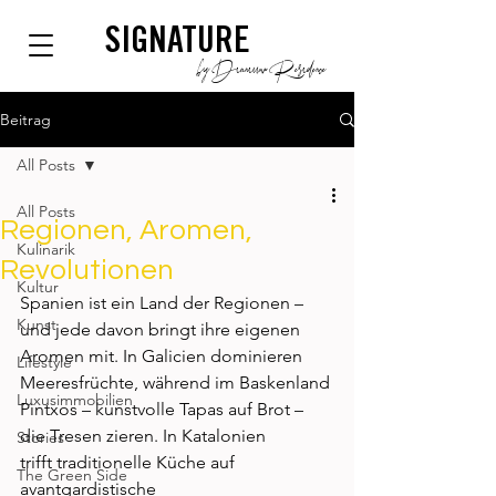
SIGNATURE
by Dianium Residence
Beitrag
All Posts
All Posts
Regionen, Aromen,
Kulinarik
Revolutionen
Kultur
Spanien ist ein Land der Regionen – 
Kunst
und jede davon bringt ihre eigenen 
Aromen mit. In Galicien dominieren 
Lifestyle
Meeresfrüchte, während im Baskenland 
Luxusimmobilien
Pintxos – kunstvolle Tapas auf Brot – 
die Tresen zieren. In Katalonien 
Stories
trifft traditionelle Küche auf 
The Green Side
avantgardistische 