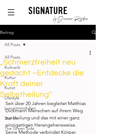
SIGNATURE
by Dianium Residence
Beitrag
All Posts
All Posts
„Schmerzfreiheit neu
Kulinarik
gedacht –Entdecke die
Kultur
Kraft deiner
Kunst
Selbstheilung“
Lifestyle
Seit über 20 Jahren begleitet Matthias 
Luxusimmobilien
Dickmann Menschen auf ihrem Weg 
zur Heilung und das mit einer ganz 
Stories
einzigartigen Herangehensweise. 
The Green Side
Seine Methode verbindet Körper, 