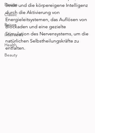
Design
Seele und die körpereigene Intelligenz 
durch die Aktivierung von 
Classic
Energieleitsystemen, das Auflösen von 
Reisen
Blockaden und eine gezielte 
Stimulation des Nervensystems, um die 
Interviews
natürlichen Selbstheilungskräfte zu 
Health
entfalten. 
Beauty