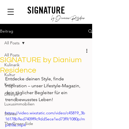
SIGNATURE
by Dianium Residence
Beitrag
All Posts
All Posts
SIGNATURE by Dianium
Kulinarik
Residence
Kultur
Entdecke deinen Style, finde 
Kunst
Inspiration – unser Lifestyle-Magazin, 
dein täglicher Begleiter für ein 
Lifestyle
trendbewusstes Leben!
Luxusimmobilien
https://video.wixstatic.com/video/c45819_3b
Stories
16178b9ed7409f9c9dd5ece1ed73f9/1080p/m
The Green Side
p4/file.mp4