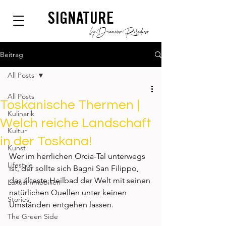
SIGNATURE
by Dianium Residence
Beitrag
All Posts
All Posts
Toskanische Thermen |
Kulinarik
Welch reiche Landschaft
Kultur
in der Toskana!
Kunst
Wer im herrlichen Orcia-Tal unterwegs 
Lifestyle
ist, der sollte sich Bagni San Filippo, 
das älteste Heilbad der Welt mit seinen 
Luxusimmobilien
natürlichen Quellen unter keinen 
Stories
Umständen entgehen lassen. 
The Green Side