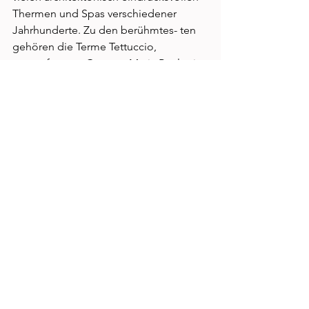
Thermen und Spas verschiedener 
Jahrhunderte. Zu den berühmtes- ten 
gehören die Terme Tettuccio, 
entworfen von Gaspare Maria Paoletti, 
und die Therme Leopoldine. Traumhaft 
schöne Belle Epoque- und Art 
Nouveau-Bauten begründen 
Montecatinis Ruf als einzigartige 
Kurstadt und Zentrum des Art 
Nouveau. 
SIGNATURE
 by Dianium Residence!
www.dianium-signature.com
Reisen