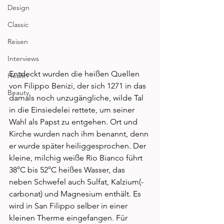
Design
Classic
Reisen
Interviews
Entdeckt wurden die heißen Quellen 
Health
von Filippo Benizi, der sich 1271 in das 
Beauty
damals noch unzugängliche, wilde Tal 
in die Einsiedelei rettete, um seiner 
Wahl als Papst zu entgehen. Ort und 
Kirche wurden nach ihm benannt, denn 
er wurde später heiliggesprochen. Der 
kleine, milchig weiße Rio Bianco führt 
38°C bis 52°C heißes Wasser, das 
neben Schwefel auch Sulfat, Kalzium(-
carbonat) und Magnesium enthält. Es 
wird in San Filippo selber in einer 
kleinen Therme eingefangen. Für 