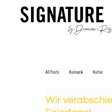
SIGNATURE
by Dianium Resid
All Posts
Kulinarik
Kultur
Stories
The Green Side
D
Wir verabschie