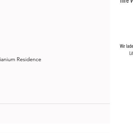
Ihre 
Wir lad
Li
anium Residence