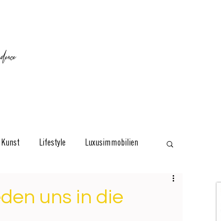
ence
Kunst
Lifestyle
Luxusimmobilien
esign
Classic
Reisen
Interviews
den uns in die