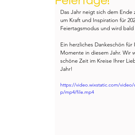
Feiertage!
Health
Beauty
Das Jahr neigt sich dem Ende z
um Kraft und Inspiration für 20
Feiertagsmodus und wird bald wi
Ein herzliches Dankeschön für
Momente in diesem Jahr. Wir w
schöne Zeit im Kreise Ihrer Lie
Jahr!  
https://video.wixstatic.com/vide
p/mp4/file.mp4