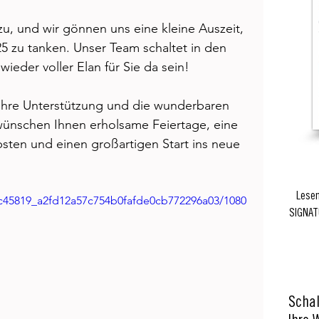
u, und wir gönnen uns eine kleine Auszeit, 
25 zu tanken. Unser Team schaltet in den 
eder voller Elan für Sie da sein! 
 Ihre Unterstützung und die wunderbaren 
ünschen Ihnen erholsame Feiertage, eine 
bsten und einen großartigen Start ins neue 
Lesen
o/c45819_a2fd12a57c754b0fafde0cb772296a03/1080
SIGNAT
Schal